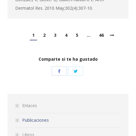
Dermatol Res. 2010 May;302(4):307-10.
1
2
3
4
5
…
46
Comparte si te ha gustado
Enlaces
Publicaciones
Libros