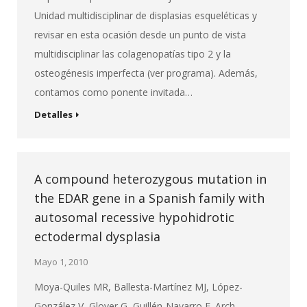
Unidad multidisciplinar de displasias esqueléticas y
revisar en esta ocasión desde un punto de vista
multidisciplinar las colagenopatías tipo 2 y la
osteogénesis imperfecta (ver programa). Además,
contamos como ponente invitada…
Detalles
A compound heterozygous mutation in
the EDAR gene in a Spanish family with
autosomal recessive hypohidrotic
ectodermal dysplasia
Mayo 1, 2010
Moya-Quiles MR, Ballesta-Martínez MJ, López-
González V, Glover G, Guillén-Navarro E. Arch