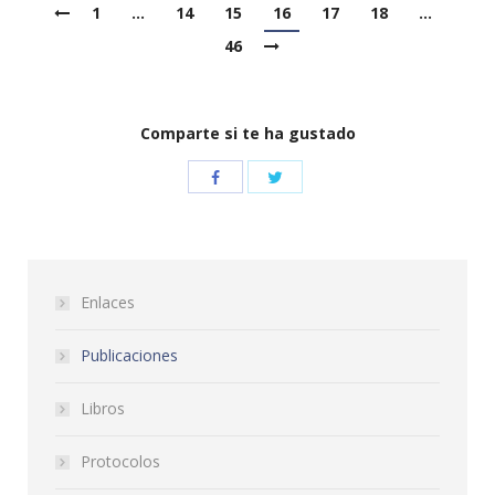
1
…
14
15
16
17
18
…
46
Comparte si te ha gustado
Enlaces
Publicaciones
Libros
Protocolos