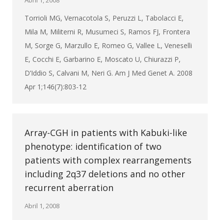
Abril 1, 2008
Torrioli MG, Vernacotola S, Peruzzi L, Tabolacci E,
Mila M, Militerni R, Musumeci S, Ramos FJ, Frontera
M, Sorge G, Marzullo E, Romeo G, Vallee L, Veneselli
E, Cocchi E, Garbarino E, Moscato U, Chiurazzi P,
D’Iddio S, Calvani M, Neri G. Am J Med Genet A. 2008
Apr 1;146(7):803-12
Array-CGH in patients with Kabuki-like
phenotype: identification of two
patients with complex rearrangements
including 2q37 deletions and no other
recurrent aberration
Abril 1, 2008