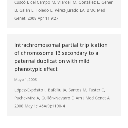
Cuscó I, del Campo M, Vilardell M, González E, Gener
B, Galán E, Toledo L, Pérez-Jurado LA. BMC Med
Genet. 2008 Apr 11;9:27
Intrachromosomal partial triplication
of chromosome 13 secondary to a
paternal duplication with mild
phenotypic effect
Mayo 1, 2008
López-Expósito I, Bafalliu JA, Santos M, Fuster C,
Puche-Mira A, Guillén-Navarro E. Am J Med Genet A.
2008 May 1;146A(9):1190-4