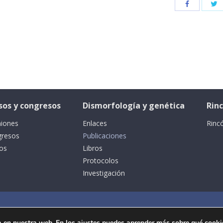
sos y congresos
Dismorfología y genética
Rin
iones
Enlaces
Rinc
gresos
Publicaciones
os
Libros
Protocolos
Investigación
a en nuestra web. En los
ajustes
puedes aprender más sobre qué cookies