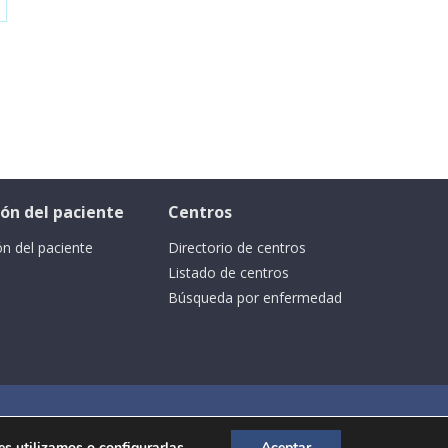
cón del paciente
Centros
ón del paciente
Directorio de centros
Listado de centros
Búsqueda por enfermedad
Ⓒ SEGCD Todos los derechos reservados -
Aviso legal
 utilizamos o configurarlas.
Aceptar