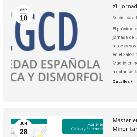
XII Jorna
SEP
10
Septiembre 1
El próximo m
Jornada de 
retomamos l
en el Salón 
Madrid en ho
a mitad de l
Detalles
Máster e
JUN
Minoritar
28