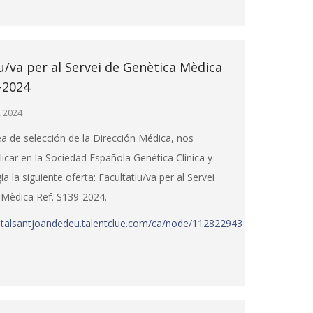
u/va per al Servei de Genètica Mèdica
-2024
, 2024
a de selección de la Dirección Médica, nos
licar en la Sociedad Española Genética Clínica y
a la siguiente oferta: Facultatiu/va per al Servei
 Mèdica Ref. S139-2024.
pitalsantjoandedeu.talentclue.com/ca/node/112822943