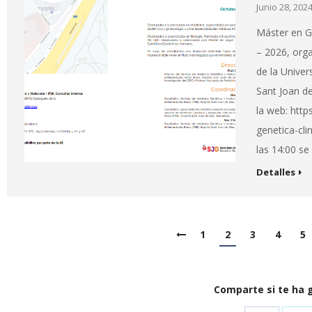
Junio 28, 202
Máster en G
– 2026, org
de la Univer
Sant Joan de
la web: http
genetica-cli
las 14:00 se
Detalles
1
2
3
4
5
Comparte si te ha 