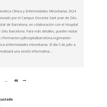
4
enética Clínica y Enfermedades Minoritarias 2024
anizado por el Campus Docente Sant Joan de Déu
sitat de Barcelona, en colaboración con el Hospital
 Déu Barcelona. Para más detalles, pueden visitar
s://formacion.sjdhospitalbarcelona.org/master-
nica-enfermedades-minoritarias. El día 5 de julio a
 realizará una sesión informativa.…
…
46
gustado