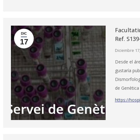
Facultati
DIC
Ref. S139
17
Diciembre 17
Desde el áre
gustaría pub
Dismorfologí
de Genètica
https://hos