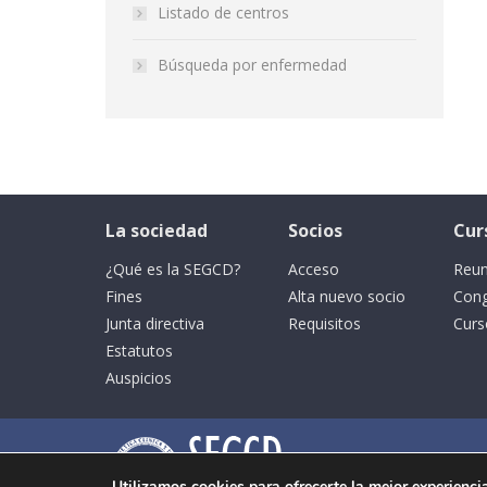
Listado de centros
Búsqueda por enfermedad
La sociedad
Socios
Cur
¿Qué es la SEGCD?
Acceso
Reun
Fines
Alta nuevo socio
Con
Junta directiva
Requisitos
Curs
Estatutos
Auspicios
Utilizamos cookies para ofrecerte la mejor experienci