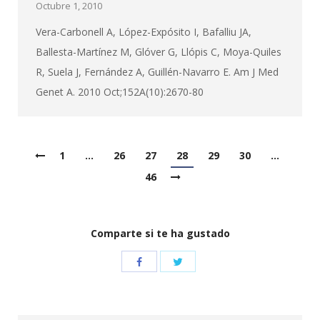
Octubre 1, 2010
Vera-Carbonell A, López-Expósito I, Bafalliu JA,
Ballesta-Martínez M, Glóver G, Llópis C, Moya-Quiles
R, Suela J, Fernández A, Guillén-Navarro E. Am J Med
Genet A. 2010 Oct;152A(10):2670-80
1
…
26
27
28
29
30
…
46
Comparte si te ha gustado