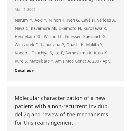
Abril 1, 2007
Narumi Y, Aoki Y, Niihori T, Neri G, Cavé H, Verloes A,
Nava C, Kavamura MI, Okamoto N, Kurosawa K,
Hennekam RC, Wilson LC, Gillessen-Kaesbach G,
Wieczorek D, Lapunzina P, Ohashi H, Makita Y,
Kondo I, Tsuchiya S, Ito E, Sameshima K, Kato K,
Kure S, Matsubara Y. Am J Med Genet A. 2007 Apr…
Detalles
Molecular characterization of a new
patient with a non-recurrent inv dup
del 2q and review of the mechanisms
for this rearrangement