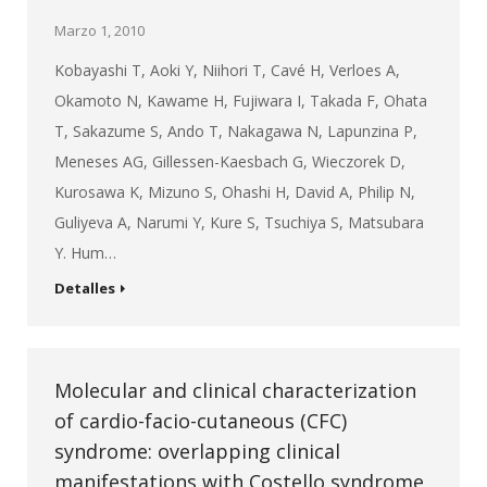
Marzo 1, 2010
Kobayashi T, Aoki Y, Niihori T, Cavé H, Verloes A,
Okamoto N, Kawame H, Fujiwara I, Takada F, Ohata
T, Sakazume S, Ando T, Nakagawa N, Lapunzina P,
Meneses AG, Gillessen-Kaesbach G, Wieczorek D,
Kurosawa K, Mizuno S, Ohashi H, David A, Philip N,
Guliyeva A, Narumi Y, Kure S, Tsuchiya S, Matsubara
Y. Hum…
Detalles
Molecular and clinical characterization
of cardio-facio-cutaneous (CFC)
syndrome: overlapping clinical
manifestations with Costello syndrome