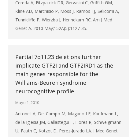
Cereda A, Fitzpatrick DR, Gervasini C, Griffith GM,
Kline AD, Marchisio P, Moss J, Ramos FJ, Selicorni A,
Tunnicliffe P, Wierzba J, Hennekam RC. Am J Med
Genet A. 2010 May;152A(5):1127-35.
Partial 7q11.23 deletions further
implicate GTF2I and GTF2IRD1 as the
main genes responsible for the
Williams-Beuren syndrome
neurocognitive profile
Mayo 1, 2010
Antonell A, Del Campo M, Magano LF, Kaufmann L,
de la Iglesia JM, Gallastegui F, Flores R, Schweigmann
U, Fauth C, Kotzot D, Pérez-Jurado LA. J Med Genet.