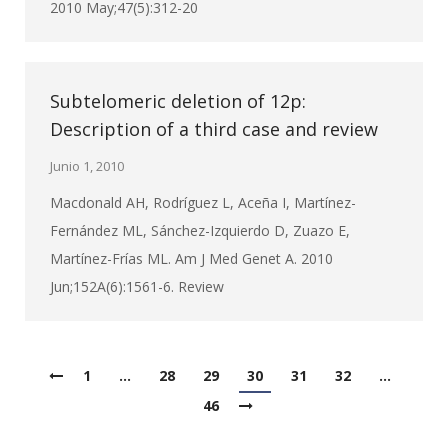
2010 May;47(5):312-20
Subtelomeric deletion of 12p:
Description of a third case and review
Junio 1, 2010
Macdonald AH, Rodríguez L, Aceña I, Martínez-
Fernández ML, Sánchez-Izquierdo D, Zuazo E,
Martínez-Frías ML. Am J Med Genet A. 2010
Jun;152A(6):1561-6. Review
1
…
28
29
30
31
32
…
46