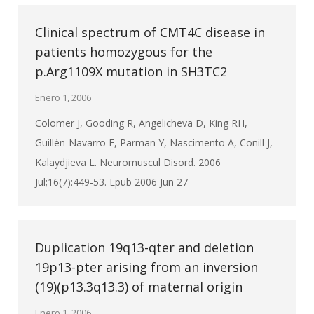
Clinical spectrum of CMT4C disease in
patients homozygous for the
p.Arg1109X mutation in SH3TC2
Enero 1, 2006
Colomer J, Gooding R, Angelicheva D, King RH,
Guillén-Navarro E, Parman Y, Nascimento A, Conill J,
Kalaydjieva L. Neuromuscul Disord. 2006
Jul;16(7):449-53. Epub 2006 Jun 27
Duplication 19q13-qter and deletion
19p13-pter arising from an inversion
(19)(p13.3q13.3) of maternal origin
Enero 1, 2006