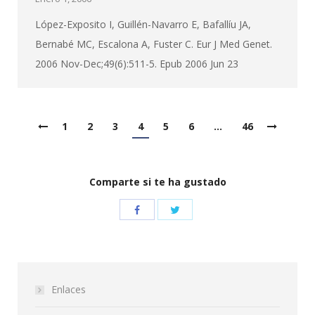
López-Exposito I, Guillén-Navarro E, Bafallíu JA,
Bernabé MC, Escalona A, Fuster C. Eur J Med Genet.
2006 Nov-Dec;49(6):511-5. Epub 2006 Jun 23
1
2
3
4
5
6
…
46
Comparte si te ha gustado
Enlaces