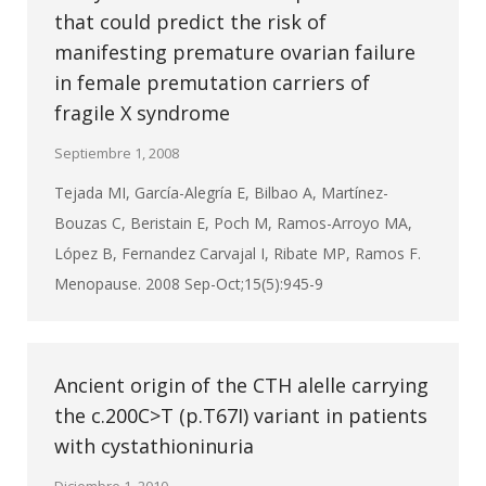
that could predict the risk of
manifesting premature ovarian failure
in female premutation carriers of
fragile X syndrome
Septiembre 1, 2008
Tejada MI, García-Alegría E, Bilbao A, Martínez-
Bouzas C, Beristain E, Poch M, Ramos-Arroyo MA,
López B, Fernandez Carvajal I, Ribate MP, Ramos F.
Menopause. 2008 Sep-Oct;15(5):945-9
Ancient origin of the CTH alelle carrying
the c.200C>T (p.T67I) variant in patients
with cystathioninuria