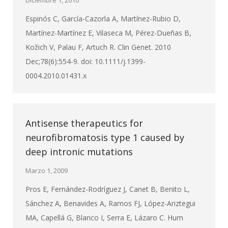
Diciembre 1, 2010
Espinós C, García-Cazorla A, Martínez-Rubio D,
Martínez-Martínez E, Vilaseca M, Pérez-Dueñas B,
Kožich V, Palau F, Artuch R. Clin Genet. 2010
Dec;78(6):554-9. doi: 10.1111/j.1399-
0004.2010.01431.x
Antisense therapeutics for
neurofibromatosis type 1 caused by
deep intronic mutations
Marzo 1, 2009
Pros E, Fernández-Rodríguez J, Canet B, Benito L,
Sánchez A, Benavides A, Ramos FJ, López-Ariztegui
MA, Capellá G, Blanco I, Serra E, Lázaro C. Hum