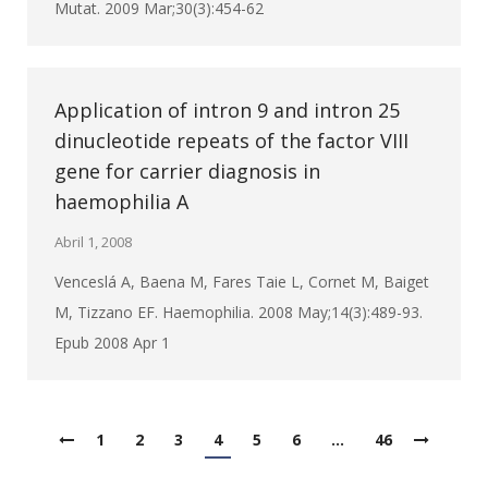
Mutat. 2009 Mar;30(3):454-62
Application of intron 9 and intron 25
dinucleotide repeats of the factor VIII
gene for carrier diagnosis in
haemophilia A
Abril 1, 2008
Venceslá A, Baena M, Fares Taie L, Cornet M, Baiget
M, Tizzano EF. Haemophilia. 2008 May;14(3):489-93.
Epub 2008 Apr 1
1
2
3
4
5
6
…
46