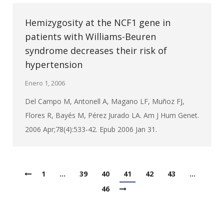
Hemizygosity at the NCF1 gene in
patients with Williams-Beuren
syndrome decreases their risk of
hypertension
Enero 1, 2006
Del Campo M, Antonell A, Magano LF, Muñoz FJ,
Flores R, Bayés M, Pérez Jurado LA. Am J Hum Genet.
2006 Apr;78(4):533-42. Epub 2006 Jan 31.
1
…
39
40
41
42
43
…
46