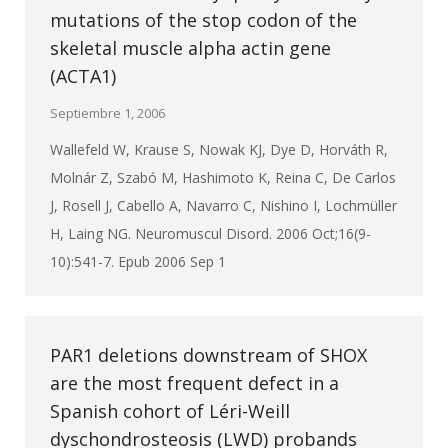
mutations of the stop codon of the
skeletal muscle alpha actin gene
(ACTA1)
Septiembre 1, 2006
Wallefeld W, Krause S, Nowak KJ, Dye D, Horváth R,
Molnár Z, Szabó M, Hashimoto K, Reina C, De Carlos
J, Rosell J, Cabello A, Navarro C, Nishino I, Lochmüller
H, Laing NG. Neuromuscul Disord. 2006 Oct;16(9-
10):541-7. Epub 2006 Sep 1
PAR1 deletions downstream of SHOX
are the most frequent defect in a
Spanish cohort of Léri-Weill
dyschondrosteosis (LWD) probands