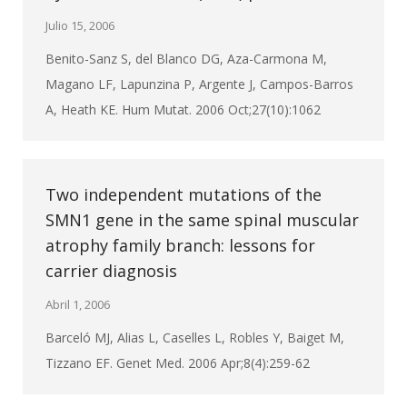
Julio 15, 2006
Benito-Sanz S, del Blanco DG, Aza-Carmona M,
Magano LF, Lapunzina P, Argente J, Campos-Barros
A, Heath KE. Hum Mutat. 2006 Oct;27(10):1062
Two independent mutations of the
SMN1 gene in the same spinal muscular
atrophy family branch: lessons for
carrier diagnosis
Abril 1, 2006
Barceló MJ, Alias L, Caselles L, Robles Y, Baiget M,
Tizzano EF. Genet Med. 2006 Apr;8(4):259-62