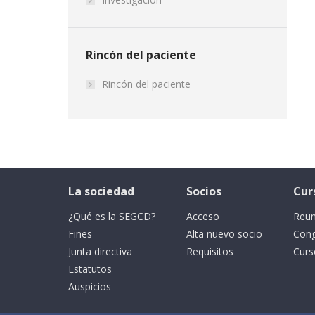
Rincón del paciente
Rincón del paciente
La sociedad
Socios
Cur
¿Qué es la SEGCD?
Acceso
Reun
Fines
Alta nuevo socio
Con
Junta directiva
Requisitos
Curs
Estatutos
Auspicios