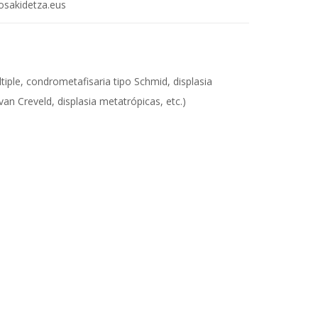
akidetza.eus
iple, condrometafisaria tipo Schmid, displasia
s van Creveld, displasia metatrópicas, etc.)