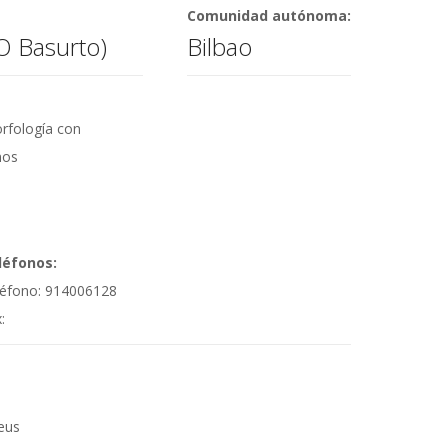
Comunidad autónoma:
AO Basurto)
Bilbao
orfología con
nos
léfonos:
léfono: 914006128
:
eus