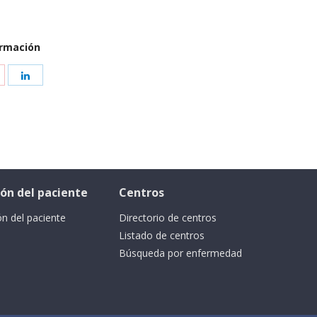
ormación
cón del paciente
Centros
ón del paciente
Directorio de centros
Listado de centros
Búsqueda por enfermedad