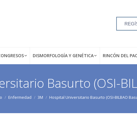
REGÍ
CONGRESOS
DISMORFOLOGÍA Y GENÉTICA
RINCÓN DEL PA
ersitario Basurto (OSI-B
io
Enfermedad
3M
Hospital Universitario Basurto (OSI-BILBAO Basu