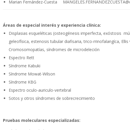
Marian Fernández-Cuesta MANGELES.FERNANDEZCUESTA@os
Áreas de especial interés y experiencia clínica:
Displasias esqueléticas (osteogénesis imperfecta, exóstosis múlt
geleofísica, estenosis tubular diafisaria, trico-rrinofalangíca, Elli
Cromosomopatías, síndromes de microdeleción
Espectro Rett
Síndrome Kabuki
Síndrome Mowat-Wilson
Síndrome KBG
Espectro oculo-auriculo-vertebral
Sotos y otros síndromes de sobrecrecimiento
Pruebas moleculares especializadas: