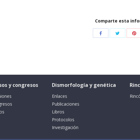
Comparte esta inf
sos y congresos
Dismorfología y genética
Rin
iones
Enlaces
Rinc
gresos
Publicaciones
os
Libros
Protocolos
Investigación