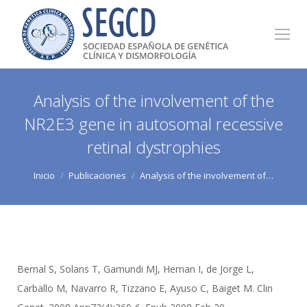
Analysis of the involvement of the
NR2E3 gene in autosomal recessive
retinal dystrophies
Estás aquí:
Inicio
Publicaciones
Analysis of the involvement of…
Bernal S, Solans T, Gamundi MJ, Hernan I, de Jorge L,
Carballo M, Navarro R, Tizzano E, Ayuso C, Baiget M. Clin