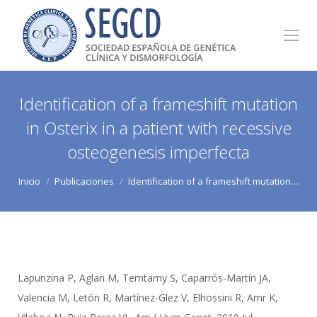
Identification of a frameshift mutation
in Osterix in a patient with recessive
osteogenesis imperfecta
Estás aquí:
Inicio
Publicaciones
Identification of a frameshift mutation…
Lapunzina P, Aglan M, Temtamy S, Caparrós-Martín JA,
Valencia M, Letón R, Martínez-Glez V, Elhossini R, Amr K,