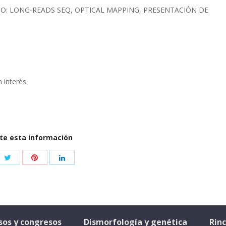
O: LONG-READS SEQ, OPTICAL MAPPING, PRESENTACIÓN DE
 interés.
e esta información
sos y congresos
Dismorfología y genética
Rin