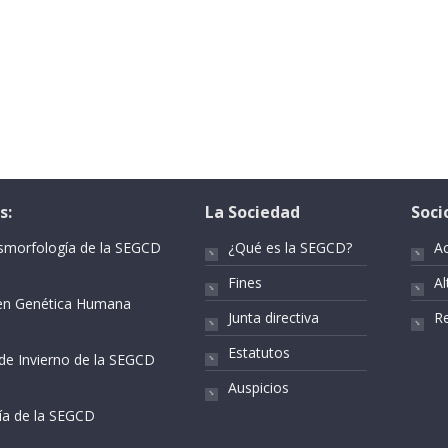
s:
La Sociedad
Soci
ismorfología de la SEGCD
¿Qué es la SEGCD?
A
Fines
Al
r en Genética Humana
Junta directiva
Re
Estatutos
 de Invierno de la SEGCD
Auspicios
gía de la SEGCD