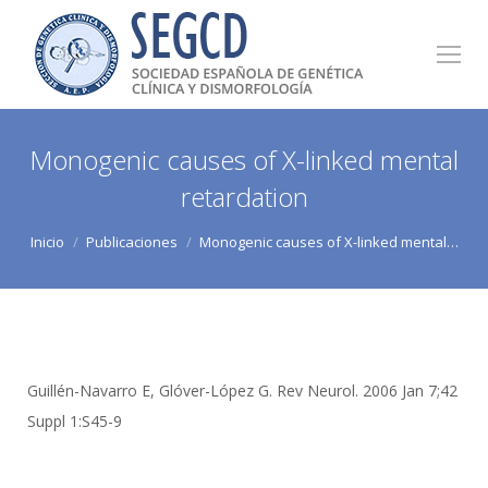
Monogenic causes of X-linked mental
retardation
Estás aquí:
Inicio
Publicaciones
Monogenic causes of X-linked mental…
Guillén-Navarro E, Glóver-López G. Rev Neurol. 2006 Jan 7;42
Suppl 1:S45-9