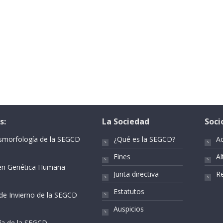
s:
La Sociedad
Soci
ismorfología de la SEGCD
¿Qué es la SEGCD?
A
Fines
Al
r en Genética Humana
Junta directiva
Re
Estatutos
 de Invierno de la SEGCD
Auspicios
gía de la SEGCD