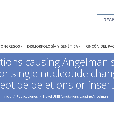
REGÍ
CONGRESOS
DISMORFOLOGÍA Y GENÉTICA
RINCÓN DEL PA
ions causing Angelman s
for single nucleotide cha
eotide deletions or inser
Inicio
Publicaciones
Novel UBE3A mutations causing Angelman…