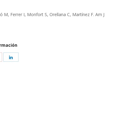
ló M, Ferrer I, Monfort S, Orellana C, Martínez F. Am J
ormación