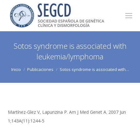
Sotos syndrome is associated with
leukemia/lymphoma
Estás aquí:
Inicio
Publicaciones
Sotos syndrome is associated with…
Martínez-Glez V, Lapunzina P. Am J Med Genet A. 2007 Jun
1;143A(11):1244-5