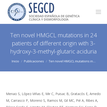
Ten novel HMGCL mutations in 24
patients of different origin with 3-
hydroxy-3-methyl-glutaric aciduria
Estás aquí:
Inicio
Publicaciones
Ten novel HMGCL mutations in…
Menao S, López-Viñas E, Mir C, Puisac B, Gratacós E, Arnedo
M, Carrasco P, Moreno S, Ramos M, Gil MC, Pié A, Ribes A,