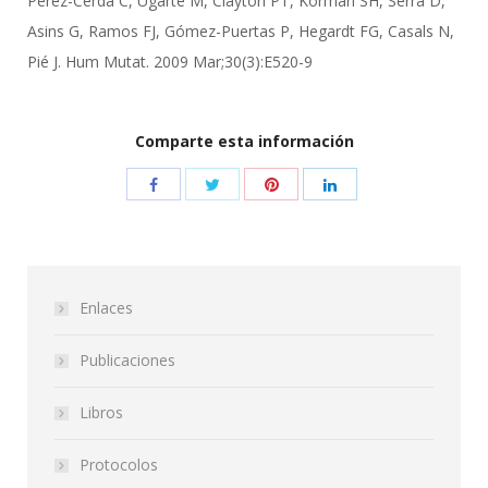
Pérez-Cerda C, Ugarte M, Clayton PT, Korman SH, Serra D,
Asins G, Ramos FJ, Gómez-Puertas P, Hegardt FG, Casals N,
Pié J. Hum Mutat. 2009 Mar;30(3):E520-9
Comparte esta información
Enlaces
Publicaciones
Libros
Protocolos