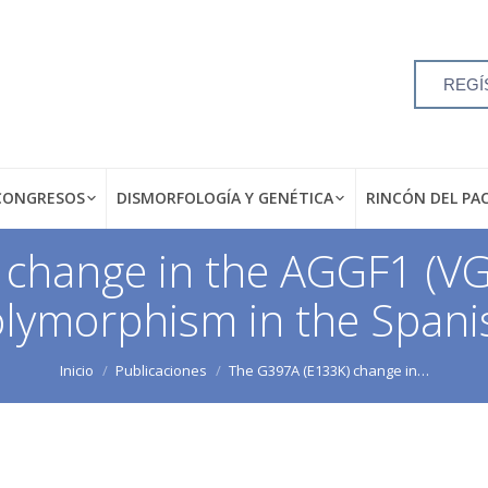
REGÍ
CONGRESOS
DISMORFOLOGÍA Y GENÉTICA
RINCÓN DEL PA
change in the AGGF1 (VG5
olymorphism in the Spani
Inicio
Publicaciones
The G397A (E133K) change in…