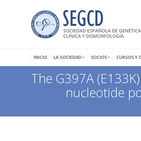
INICIO
LA SOCIEDAD
SOCIOS
CURSOS Y 
The G397A (E133K) 
nucleotide p
Estás aquí: