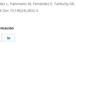
ndez L, Palomares M, Fernández E, Tarduchy GR,
06 Dec 15;140(24):2832-3.
ormación