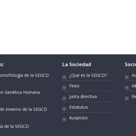
s:
La Sociedad
Soci
ismorfología de la SEGCD
¿Qué es la SEGCD?
A
Fines
Al
r en Genética Humana
Junta directiva
Re
Estatutos
 de Invierno de la SEGCD
Auspicios
gía de la SEGCD