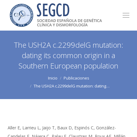
The USH2A c.2299delG mutation:
dating its common origin in a
Southern European population
Estás aquí:
Inicio
Publicaciones
The USH2A c.2299delG mutation: dating…
Aller E, Larrieu L, Jaijo T, Baux D, Espinós C, González-
Candelas F, Nájera C, Palau F, Claustres M, Roux AF, Millán