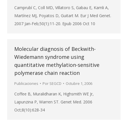
Camprubí C, Coll MD, Villatoro S, Gabau E, Kamli A,
Martínez MJ, Poyatos D, Guitart M. Eur J Med Genet.
2007 Jan-Feb;50(1):11-20. Epub 2006 Oct 10
Molecular diagnosis of Beckwith-
Wiedemann syndrome using
quantitative methylation-sensitive
polymerase chain reaction
Publicaciones
Por
SEGCD
Octubre 1, 2006
Coffee B, Muralidharan K, Highsmith WE Jr,
Lapunzina P, Warren ST. Genet Med. 2006
Oct;8(10):628-34