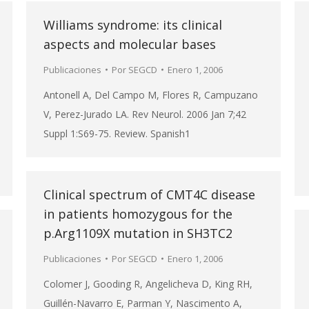
Williams syndrome: its clinical
aspects and molecular bases
Publicaciones
Por
SEGCD
Enero 1, 2006
Antonell A, Del Campo M, Flores R, Campuzano
V, Perez-Jurado LA. Rev Neurol. 2006 Jan 7;42
Suppl 1:S69-75. Review. Spanish1
Clinical spectrum of CMT4C disease
in patients homozygous for the
p.Arg1109X mutation in SH3TC2
Publicaciones
Por
SEGCD
Enero 1, 2006
Colomer J, Gooding R, Angelicheva D, King RH,
Guillén-Navarro E, Parman Y, Nascimento A,