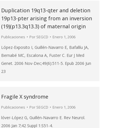
Duplication 19q13-qter and deletion
19p13-pter arising from an inversion
(19)(p13.3q13.3) of maternal origin
Publicaciones
Por
SEGCD
Enero 1, 2006
López-Exposito I, Guillén-Navarro E, Bafallíu JA,
Bernabé MC, Escalona A, Fuster C. Eur J Med
Genet. 2006 Nov-Dec;49(6):511-5. Epub 2006 Jun
23
Fragile X syndrome
Publicaciones
Por
SEGCD
Enero 1, 2006
lóver-López G, Guillén-Navarro E. Rev Neurol.
2006 Jan 7;42 Suppl 1:S51-4.