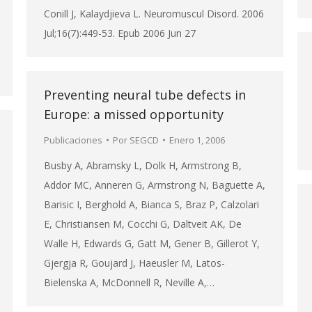
Conill J, Kalaydjieva L. Neuromuscul Disord. 2006
Jul;16(7):449-53. Epub 2006 Jun 27
Preventing neural tube defects in
Europe: a missed opportunity
Publicaciones
Por
SEGCD
Enero 1, 2006
Busby A, Abramsky L, Dolk H, Armstrong B,
Addor MC, Anneren G, Armstrong N, Baguette A,
Barisic I, Berghold A, Bianca S, Braz P, Calzolari
E, Christiansen M, Cocchi G, Daltveit AK, De
Walle H, Edwards G, Gatt M, Gener B, Gillerot Y,
Gjergja R, Goujard J, Haeusler M, Latos-
Bielenska A, McDonnell R, Neville A,…