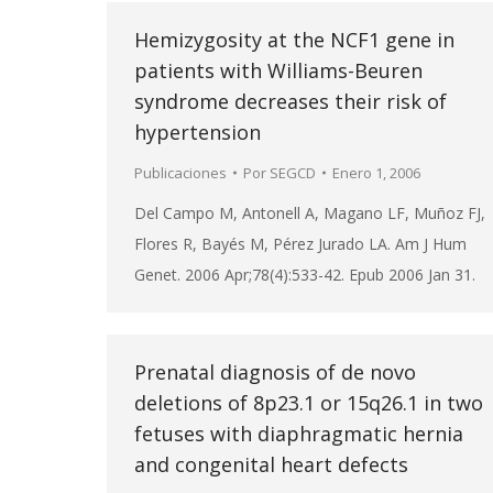
Hemizygosity at the NCF1 gene in
patients with Williams-Beuren
syndrome decreases their risk of
hypertension
Publicaciones
Por
SEGCD
Enero 1, 2006
Del Campo M, Antonell A, Magano LF, Muñoz FJ,
Flores R, Bayés M, Pérez Jurado LA. Am J Hum
Genet. 2006 Apr;78(4):533-42. Epub 2006 Jan 31.
Prenatal diagnosis of de novo
deletions of 8p23.1 or 15q26.1 in two
fetuses with diaphragmatic hernia
and congenital heart defects