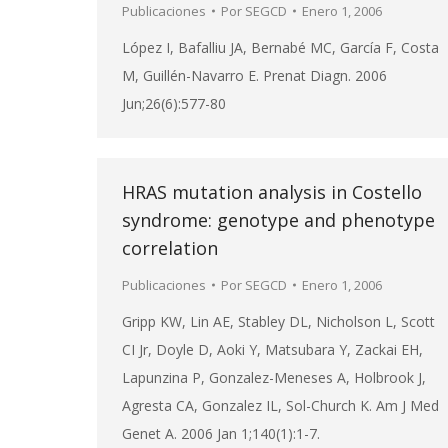
Publicaciones
Por
SEGCD
Enero 1, 2006
López I, Bafalliu JA, Bernabé MC, García F, Costa
M, Guillén-Navarro E. Prenat Diagn. 2006
Jun;26(6):577-80
HRAS mutation analysis in Costello
syndrome: genotype and phenotype
correlation
Publicaciones
Por
SEGCD
Enero 1, 2006
Gripp KW, Lin AE, Stabley DL, Nicholson L, Scott
CI Jr, Doyle D, Aoki Y, Matsubara Y, Zackai EH,
Lapunzina P, Gonzalez-Meneses A, Holbrook J,
Agresta CA, Gonzalez IL, Sol-Church K. Am J Med
Genet A. 2006 Jan 1;140(1):1-7.