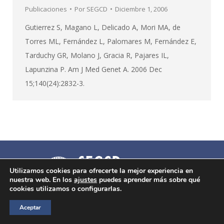
Publicaciones
Por
SEGCD
Diciembre 1, 2006
Gutierrez S, Magano L, Delicado A, Mori MA, de
Torres ML, Fernández L, Palomares M, Fernández E,
Tarduchy GR, Molano J, Gracia R, Pajares IL,
Lapunzina P. Am J Med Genet A. 2006 Dec
15;140(24):2832-3.
Utilizamos cookies para ofrecerte la mejor experiencia en
nuestra web. En los
ajustes
puedes aprender más sobre qué
cookies utilizamos o configurarlas.
Ⓒ SEGCD Todos los derechos reservados -
Aviso legal
Aceptar